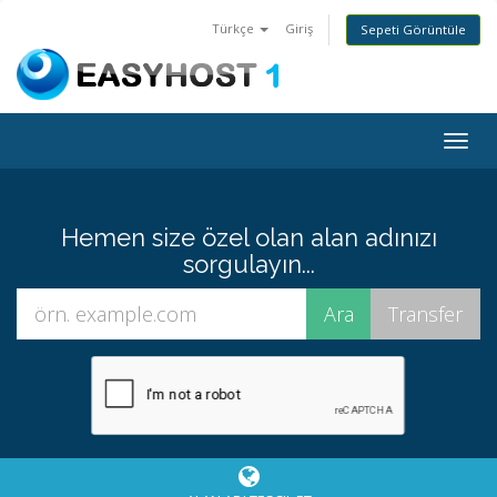
Türkçe
Giriş
Sepeti Görüntüle
Togg
navig
Hemen size özel olan alan adınızı
sorgulayın...