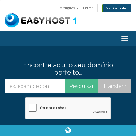
Português
Entrar
Ver Carrinho
Togg
navig
Encontre aqui o seu domínio
perfeito…