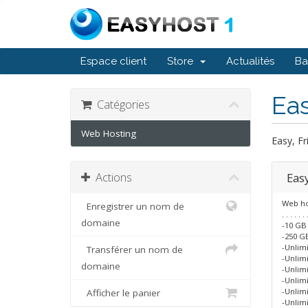
Espace client
Store
Actualités
Ba
Ea
Catégories
Web Hosting
Easy, Fr
Actions
Eas
Web ho
Enregistrer un nom de
. . . . . . 
domaine
-10 GB
-250 GB
-Unlim
Transférer un nom de
-Unlim
domaine
-Unlim
-Unlim
-Unlim
Afficher le panier
-Unlim