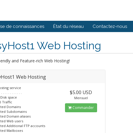
se de connaissances
État du réseau
Contactez-nous
syHost1 Web Hosting
iendly and Feature-rich Web Hosting!
yHost1 Web Hosting
sting service
$5.00 USD
. . . . . . . . . . . . .
 Disk space
Mensuel
 Traffic
ited Domains
Commander
ited Subdomains
ited Domain aliases
ited Web users
ited Additional FTP accounts
ited Mailboxes