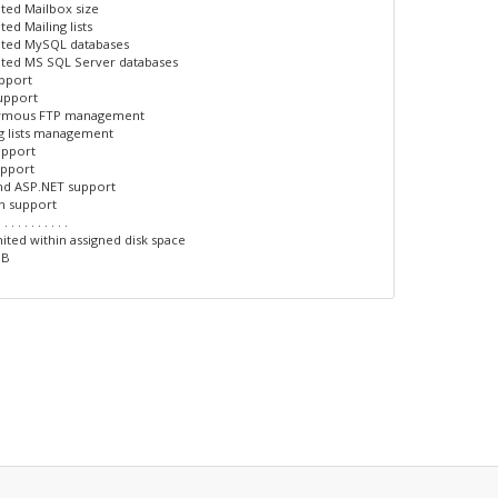
ited Mailbox size
ted Mailing lists
ited MySQL databases
ited MS SQL Server databases
upport
upport
ymous FTP management
ng lists management
upport
upport
nd ASP.NET support
n support
. . . . . . . . . . .
ited within assigned disk space
GB