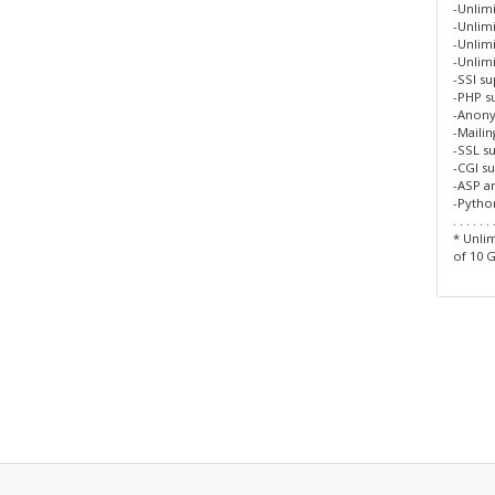
-Unlim
-Unlimi
-Unlim
-Unlim
-SSI s
-PHP s
-Anon
-Maili
-SSL s
-CGI s
-ASP a
-Pytho
. . . . . . 
* Unlim
of 10 