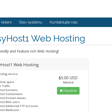
řešení
Stav systému
Kontaktujte nás
syHost1 Web Hosting
iendly and Feature-rich Web Hosting!
yHost1 Web Hosting
sting service
$5.00 USD
. . . . . . . . . . . . .
 Disk space
Měsíčně
 Traffic
ited Domains
Objednat
ited Subdomains
ited Domain aliases
ited Web users
ited Additional FTP accounts
ited Mailboxes