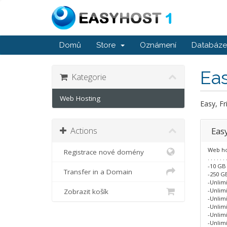
Domů
Store
Oznámení
Databáze 
Ea
Kategorie
Web Hosting
Easy, Fr
Actions
Eas
Web ho
Registrace nové domény
. . . . . . 
-10 GB
Transfer in a Domain
-250 GB
-Unlim
-Unlim
Zobrazit košík
-Unlim
-Unlim
-Unlim
-Unlim