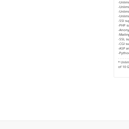
-Unlim
-Unlimi
-Unlim
-Unlim
-SSI s
-PHP s
-Anon
-Maili
-SSL s
-CGI s
-ASP a
-Pytho
. . . . . . 
* Unlim
of 10 