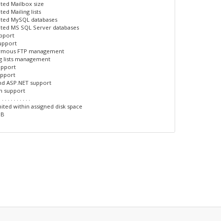
ited Mailbox size
ted Mailing lists
ited MySQL databases
ited MS SQL Server databases
upport
upport
ymous FTP management
ng lists management
upport
upport
nd ASP.NET support
n support
. . . . . . . . . . .
ited within assigned disk space
GB